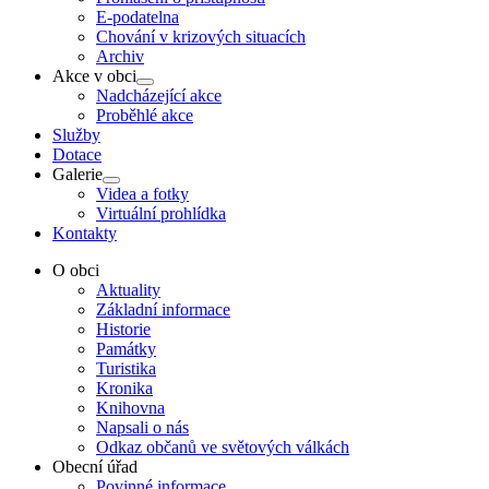
E-podatelna
Chování v krizových situacích
Archiv
Akce v obci
Show
Nadcházející akce
sub
Proběhlé akce
menu
Služby
Dotace
Galerie
Show
Videa a fotky
sub
Virtuální prohlídka
menu
Kontakty
O obci
Aktuality
Základní informace
Historie
Památky
Turistika
Kronika
Knihovna
Napsali o nás
Odkaz občanů ve světových válkách
Obecní úřad
Povinné informace