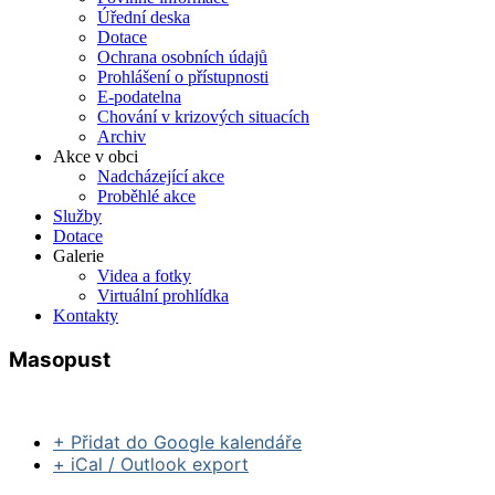
Úřední deska
Dotace
Ochrana osobních údajů
Prohlášení o přístupnosti
E-podatelna
Chování v krizových situacích
Archiv
Akce v obci
Nadcházející akce
Proběhlé akce
Služby
Dotace
Galerie
Videa a fotky
Virtuální prohlídka
Kontakty
Masopust
+ Přidat do Google kalendáře
+ iCal / Outlook export