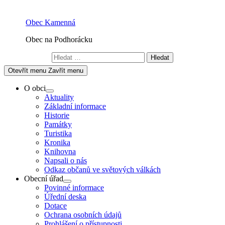
Skip
to
Obec Kamenná
content
Obec na Podhorácku
Vyhledávání
Otevřít menu
Zavřít menu
O obci
Show
Aktuality
sub
Základní informace
menu
Historie
Památky
Turistika
Kronika
Knihovna
Napsali o nás
Odkaz občanů ve světových válkách
Obecní úřad
Show
Povinné informace
sub
Úřední deska
menu
Dotace
Ochrana osobních údajů
Prohlášení o přístupnosti