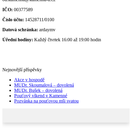
IČO:
00377589
Číslo účtu:
14528711/0100
Datová schránka:
ardaymv
Úřední hodiny:
Každý čtvrtek 16:00 až 19:00 hodin
Nejnovější příspěvky
Akce v hospodě
MUDr. Skoumalová – dovolená
MUDr. Bušek – dovolená
Pouťový víkend v Kamenné
Pozvánka na pouťovou mši svatou