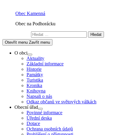
Skip
to
Obec Kamenná
content
Obec na Podhorácku
Vyhledávání
Otevřít menu
Zavřít menu
O obci
Show
Aktuality
sub
Základní informace
menu
Historie
Památky
Turistika
Kronika
Knihovna
Napsali o nás
Odkaz občanů ve světových válkách
Obecní úřad
Show
Povinné informace
sub
Úřední deska
menu
Dotace
Ochrana osobních údajů
Prohlášení o přístupnosti