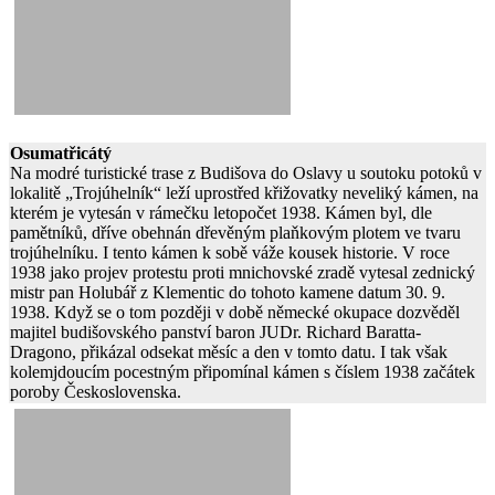
Osumatřicátý
Na modré turistické trase z Budišova do Oslavy u soutoku potoků v
lokalitě „Trojúhelník“ leží uprostřed křižovatky neveliký kámen, na
kterém je vytesán v rámečku letopočet 1938. Kámen byl, dle
pamětníků, dříve obehnán dřevěným plaňkovým plotem ve tvaru
trojúhelníku. I tento kámen k sobě váže kousek historie. V roce
1938 jako projev protestu proti mnichovské zradě vytesal zednický
mistr pan Holubář z Klementic do tohoto kamene datum 30. 9.
1938. Když se o tom později v době německé okupace dozvěděl
majitel budišovského panství baron JUDr. Richard Baratta-
Dragono, přikázal odsekat měsíc a den v tomto datu. I tak však
kolemjdoucím pocestným připomínal kámen s číslem 1938 začátek
poroby Československa.