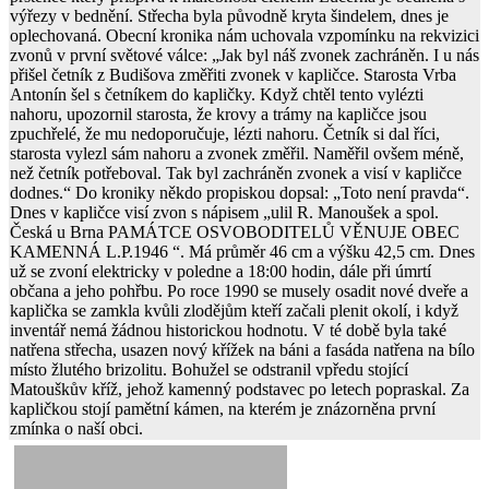
výřezy v bednění. Střecha byla původně kryta šindelem, dnes je
oplechovaná. Obecní kronika nám uchovala vzpomínku na rekvizici
zvonů v první světové válce: „Jak byl náš zvonek zachráněn. I u nás
přišel četník z Budišova změřiti zvonek v kapličce. Starosta Vrba
Antonín šel s četníkem do kapličky. Když chtěl tento vylézti
nahoru, upozornil starosta, že krovy a trámy na kapličce jsou
zpuchřelé, že mu nedoporučuje, lézti nahoru. Četník si dal říci,
starosta vylezl sám nahoru a zvonek změřil. Naměřil ovšem méně,
než četník potřeboval. Tak byl zachráněn zvonek a visí v kapličce
dodnes.“ Do kroniky někdo propiskou dopsal: „Toto není pravda“.
Dnes v kapličce visí zvon s nápisem „ulil R. Manoušek a spol.
Česká u Brna PAMÁTCE OSVOBODITELŮ VĚNUJE OBEC
KAMENNÁ L.P.1946 “. Má průměr 46 cm a výšku 42,5 cm. Dnes
už se zvoní elektricky v poledne a 18:00 hodin, dále při úmrtí
občana a jeho pohřbu. Po roce 1990 se musely osadit nové dveře a
kaplička se zamkla kvůli zlodějům kteří začali plenit okolí, i když
inventář nemá žádnou historickou hodnotu. V té době byla také
natřena střecha, usazen nový křížek na báni a fasáda natřena na bílo
místo žlutého brizolitu. Bohužel se odstranil vpředu stojící
Matouškův kříž, jehož kamenný podstavec po letech popraskal. Za
kapličkou stojí pamětní kámen, na kterém je znázorněna první
zmínka o naší obci.