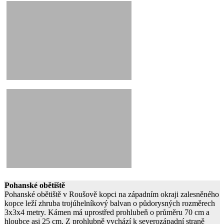
Pohanské obětiště
Pohanské obětiště v Roušově kopci na západním okraji zalesněného
kopce leží zhruba trojúhelníkový balvan o půdorysných rozměrech
3x3x4 metry. Kámen má uprostřed prohlubeň o průměru 70 cm a
hloubce asi 25 cm. Z prohlubně vychází k severozápadní straně