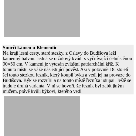
Smírčí kámen u Klementic
Na kraji lesní cesty, staré stezky, z Oslavy do Budišova leží
kamenný balvan. Jedná se o žulový kvádr s vyčnívající čelní stěnou
90×50 cm. V kameni je vytesán zvláštní patriarchální kříž. K
tomuto místu se váže následující pověst. Asi v polovině 18. století
šel touto stezkou řezník, který koupil býka a vedl jej na provaze do
Budišova. Býk se rozzuřil a na tomto místě řezníka udupal. Ještě se
traduje druhá varianta. V ní se hovoří, že řezník byl zabit jiným
mužem, právě kvůli býkovi, kterého vedl.