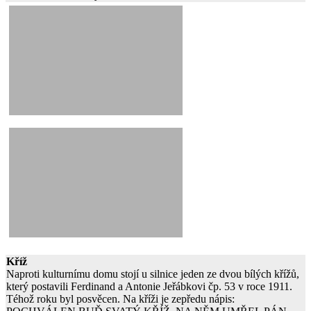
Kříž
Naproti kulturnímu domu stojí u silnice jeden ze dvou bílých křížů,
který postavili Ferdinand a Antonie Jeřábkovi čp. 53 v roce 1911.
Téhož roku byl posvěcen. Na kříži je zepředu nápis: