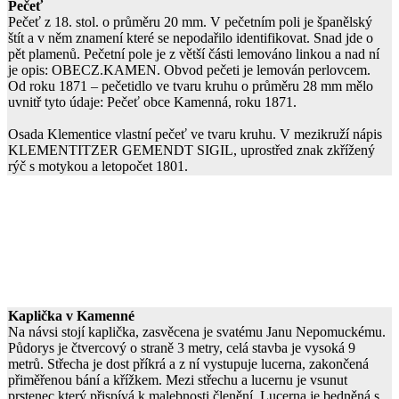
Pečeť
Pečeť z 18. stol. o průměru 20 mm. V pečetním poli je španělský
štít a v něm znamení které se nepodařilo identifikovat. Snad jde o
pět plamenů. Pečetní pole je z větší části lemováno linkou a nad ní
je opis: OBECZ.KAMEN. Obvod pečeti je lemován perlovcem.
Od roku 1871 – pečetidlo ve tvaru kruhu o průměru 28 mm mělo
uvnitř tyto údaje: Pečeť obce Kamenná, roku 1871.
Osada Klementice vlastní pečeť ve tvaru kruhu. V mezikruží nápis
KLEMENTITZER GEMENDT SIGIL, uprostřed znak zkřížený
rýč s motykou a letopočet 1801.
Kaplička v Kamenné
Na návsi stojí kaplička, zasvěcena je svatému Janu Nepomuckému.
Půdorys je čtvercový o straně 3 metry, celá stavba je vysoká 9
metrů. Střecha je dost příkrá a z ní vystupuje lucerna, zakončená
přiměřenou bání a křížkem. Mezi střechu a lucernu je vsunut
prstenec který přispívá k malebnosti členění. Lucerna je bedněná s