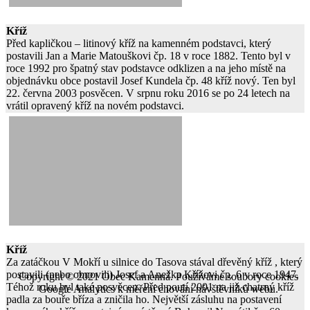
Kříž
Před kapličkou – litinový kříž na kamenném podstavci, který
postavili Jan a Marie Matouškovi čp. 18 v roce 1882. Tento byl v
roce 1992 pro špatný stav podstavce odklizen a na jeho místě na
objednávku obce postavil Josef Kundela čp. 48 kříž nový. Ten byl
22. června 2003 posvěcen. V srpnu roku 2016 se po 24 letech na
vrátil opravený kříž na novém podstavci.
Kříž
Za zatáčkou V Mokří u silnice do Tasova stával dřevěný kříž , který
postavili (nebo obnovili) Josef a Anežka Křížovi čp. 6 v roce 1947.
Copyright © 2021 Obec Kamenná. Používáme soubory cookies
Téhož roku byl také posvěcen. Před poutí 2001 na již chatrný kříž
Google Analytics k měření chování návštěvníků webu.
padla za bouře bříza a zničila ho. Největší zásluhu na postavení