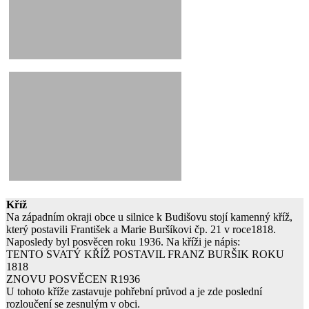
Kříž
Na západním okraji obce u silnice k Budišovu stojí kamenný kříž,
který postavili František a Marie Buršíkovi čp. 21 v roce1818.
Naposledy byl posvěcen roku 1936. Na kříži je nápis:
TENTO SVATÝ KŘÍŽ POSTAVIL FRANZ BURŠIK ROKU
1818
ZNOVU POSVĚCEN R1936
U tohoto kříže zastavuje pohřební průvod a je zde poslední
rozloučení se zesnulým v obci.