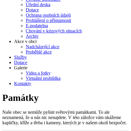
Úřední deska
Dotace
Ochrana osobních údajů
Prohlášení o přístupnosti
E-podatelna
Chování v krizových situacích
Archiv
Akce v obci
Nadcházející akce
Proběhlé akce
Služby
Dotace
Galerie
Videa a fotky
Virtuální prohlídka
Kontakty
Památky
Naše obec se nemůže pyšnit světovými památkami. To ale
neznamená, že u nás nic nenajdete. V této záložce vám ukážeme
kapličky, kříže a třeba i kameny, kterých je v našem okolí bezpočet.