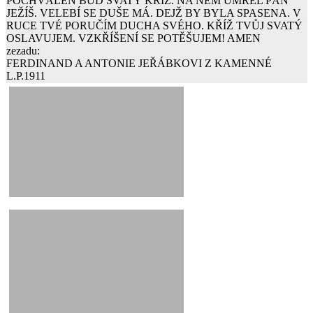
POCHVÁLEN BUĎ SVATÝ KŘÍŽ. NA NĚM UMŘEL PÁN
JEŽÍŠ. VELEBÍ SE DUŠE MÁ. DEJŽ BY BYLA SPASENA. V
RUCE TVÉ PORUČÍM DUCHA SVÉHO. KŘÍŽ TVŮJ SVATÝ
OSLAVUJEM. VZKŘÍŠENÍ SE POTĚŠUJEM! AMEN
zezadu:
FERDINAND A ANTONIE JEŘÁBKOVI Z KAMENNÉ
L.P.1911