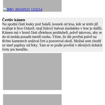
Čertův kámen
Na spodní části louky pod Salaší, kousek od lesa, kde se terén již
svažuje k řece Oslavě, stojí žulový balvan (nedaleko v lese je další).
Kámen má v horní části zřetelnou prohlubeň, právě takovou, aby se
do ní mohla posadit menší osoba. Vězte, že dle pověsti právě na
těchto kamenech sedával čert a pozoroval okolí. Možná sem chodil
ze staré papírny od řeky. Tam se to podle pověsti v dávných dobách
čerty jen hemžilo.