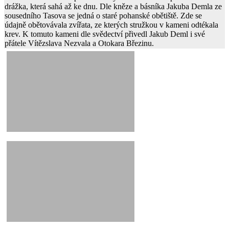
drážka, která sahá až ke dnu. Dle kněze a básníka Jakuba Demla ze
sousedního Tasova se jedná o staré pohanské obětiště. Zde se
údajně obětovávala zvířata, ze kterých stružkou v kameni odtékala
krev. K tomuto kameni dle svědectví přivedl Jakub Deml i své
přátele Vítězslava Nezvala a Otokara Březinu.