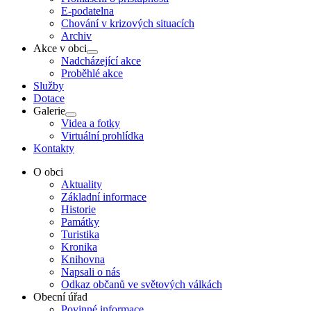
E-podatelna
Chování v krizových situacích
Archiv
Akce v obci
Show
Nadcházející akce
sub
Proběhlé akce
menu
Služby
Dotace
Galerie
Show
Videa a fotky
sub
Virtuální prohlídka
menu
Kontakty
O obci
Aktuality
Základní informace
Historie
Památky
Turistika
Kronika
Knihovna
Napsali o nás
Odkaz občanů ve světových válkách
Obecní úřad
Povinné informace