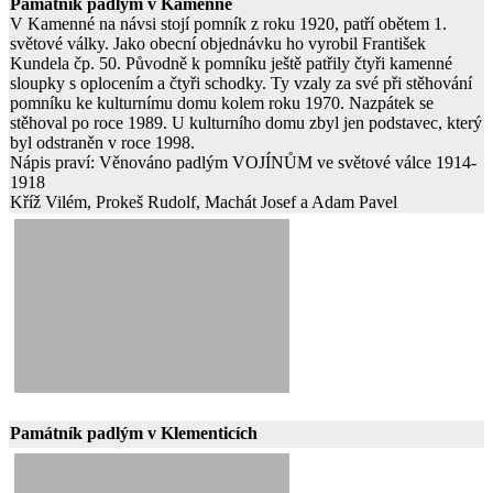
Památník padlým v Kamenné
V Kamenné na návsi stojí pomník z roku 1920, patří obětem 1.
světové války. Jako obecní objednávku ho vyrobil František
Kundela čp. 50. Původně k pomníku ještě patřily čtyři kamenné
sloupky s oplocením a čtyři schodky. Ty vzaly za své při stěhování
pomníku ke kulturnímu domu kolem roku 1970. Nazpátek se
stěhoval po roce 1989. U kulturního domu zbyl jen podstavec, který
byl odstraněn v roce 1998.
Nápis praví: Věnováno padlým VOJÍNŮM ve světové válce 1914-
1918
Kříž Vilém, Prokeš Rudolf, Machát Josef a Adam Pavel
Památník padlým v Klementicích