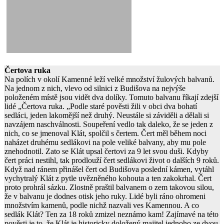
Čertova ruka
Na polích v okolí Kamenné leží velké množství žulových balvanů.
Na jednom z nich, vlevo od silnici z Budišova na nejvýše
položeném místě jsou vidět dva dolíky. Tomuto balvanu říkají zdejší
lidé „Čertova ruka. „Podle staré pověsti žili v obci dva bohatí
sedláci, jeden lakomější než druhý. Neustále si záviděli a dělali si
navzájem naschválnosti. Soupeření vedlo tak daleko, že se jeden z
nich, co se jmenoval Klát, spolčil s čertem. Čert měl během noci
naházet druhému sedlákovi na pole veliké balvany, aby mu pole
znehodnotil. Zato se Klát upsal čertovi za 9 let svou duši. Kdyby
čert práci nestihl, tak prodlouží čert sedlákovi život o dalších 9 roků.
Když nad ránem přinášel čert od Budišova poslední kámen, vytáhl
vychytralý Klát z pytle uvězněného kohouta a ten zakokrhal. Čert
proto prohrál sázku. Zlostně praštil balvanem o zem takovou silou,
že v balvanu je dodnes otisk jeho ruky. Lidé byli ráno ohromeni
množstvím kamenů, podle nichž nazvali ves Kamennou. A co
sedlák Klát? Ten za 18 roků zmizel neznámo kam! Zajímavé na této
pověsti je to, že Klát je historicky doložený majitel jednoho ze dvou