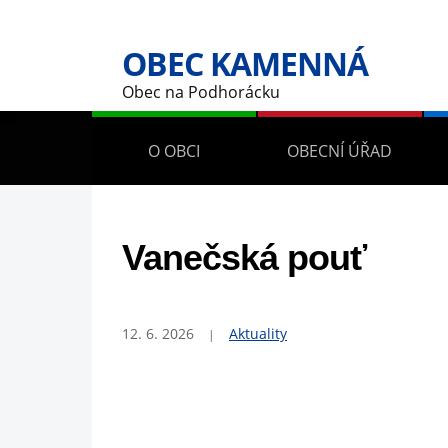
OBEC KAMENNÁ
Obec na Podhorácku
O OBCI
OBECNÍ ÚŘAD
Vanečská pouť
12. 6. 2026
Aktuality