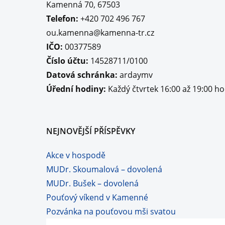
Kamenná 70, 67503
Telefon:
+420 702 496 767
ou.kamenna@kamenna-tr.cz
IČO:
00377589
Číslo účtu:
14528711/0100
Datová schránka:
ardaymv
Úřední hodiny:
Každý čtvrtek 16:00 až 19:00 h
NEJNOVĚJŠÍ PŘÍSPĚVKY
Akce v hospodě
MUDr. Skoumalová – dovolená
MUDr. Bušek – dovolená
Pouťový víkend v Kamenné
Pozvánka na pouťovou mši svatou