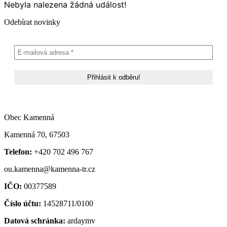
Nebyla nalezena žádná událost!
Odebírat novinky
Obec Kamenná
Kamenná 70, 67503
Telefon:
+420 702 496 767
ou.kamenna@kamenna-tr.cz
IČO:
00377589
Číslo účtu:
14528711/0100
Datová schránka:
ardaymv