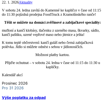
22. 1. 2026
Aktuality
V sobotu 24. ledna zavítá do Kamenné ke kapličce v čase od 11:15
do 11:30 pojízdná prodejna FoodTruck z Kramolínského ranče!
Těšit se můžete na domácí zvěřinové a zabijačkové speciality:
mufloní a kančí klobásy, tlačenku z uzeného masa, škvarky, sádlo,
kančí paštiku, uzené vepřové maso nebo jitrnice a jelita!
K tomu teplé občerstvení: kančí guláš nebo černá zabijačková
polévka. Jídlo si můžete odnést s sebou v jídlonosičích.
Možnost platby kartou.
Přijďte ochutnat – v sobotu 24. ledna v čase od 11:15 do 11:30 u
kapličky.
Kalendář akcí
Prosinec 2026
Pro 31 2026
Výše poplatku za odpad