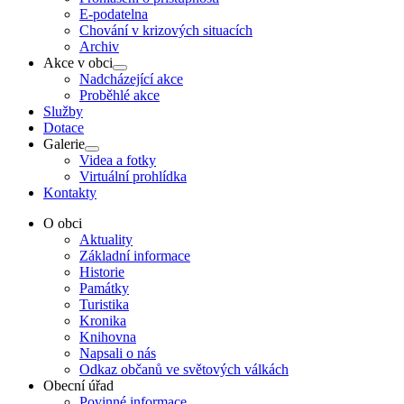
E-podatelna
Chování v krizových situacích
Archiv
Akce v obci
Show
Nadcházející akce
sub
Proběhlé akce
menu
Služby
Dotace
Galerie
Show
Videa a fotky
sub
Virtuální prohlídka
menu
Kontakty
O obci
Aktuality
Základní informace
Historie
Památky
Turistika
Kronika
Knihovna
Napsali o nás
Odkaz občanů ve světových válkách
Obecní úřad
Povinné informace