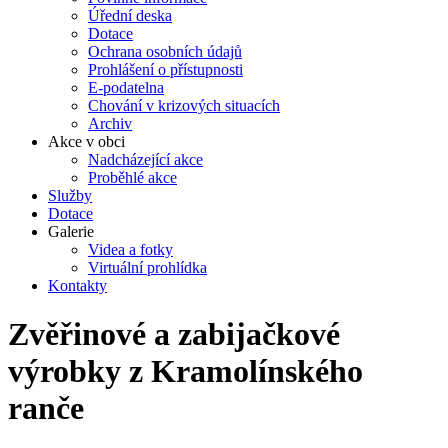
Úřední deska
Dotace
Ochrana osobních údajů
Prohlášení o přístupnosti
E-podatelna
Chování v krizových situacích
Archiv
Akce v obci
Nadcházející akce
Proběhlé akce
Služby
Dotace
Galerie
Videa a fotky
Virtuální prohlídka
Kontakty
Zvěřinové a zabijačkové
výrobky z Kramolínského
ranče