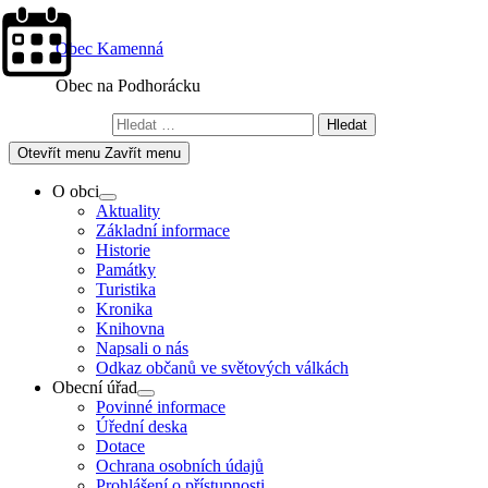
Skip
to
Obec Kamenná
content
Obec na Podhorácku
Vyhledávání
Otevřít menu
Zavřít menu
O obci
Show
Aktuality
sub
Základní informace
menu
Historie
Památky
Turistika
Kronika
Knihovna
Napsali o nás
Odkaz občanů ve světových válkách
Obecní úřad
Show
Povinné informace
sub
Úřední deska
menu
Dotace
Ochrana osobních údajů
Prohlášení o přístupnosti