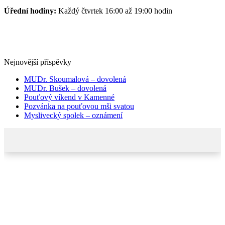
Úřední hodiny:
Každý čtvrtek 16:00 až 19:00 hodin
Nejnovější příspěvky
MUDr. Skoumalová – dovolená
MUDr. Bušek – dovolená
Pouťový víkend v Kamenné
Pozvánka na pouťovou mši svatou
Myslivecký spolek – oznámení