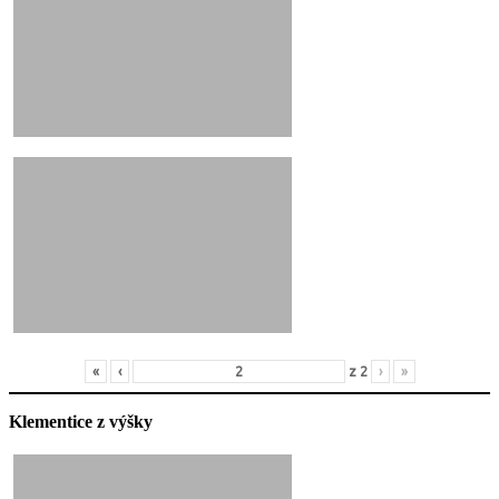
«
‹
z
2
›
»
Klementice z výšky