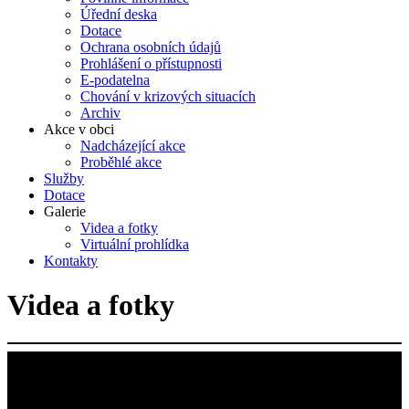
Úřední deska
Dotace
Ochrana osobních údajů
Prohlášení o přístupnosti
E-podatelna
Chování v krizových situacích
Archiv
Akce v obci
Nadcházející akce
Proběhlé akce
Služby
Dotace
Galerie
Videa a fotky
Virtuální prohlídka
Kontakty
Videa a fotky