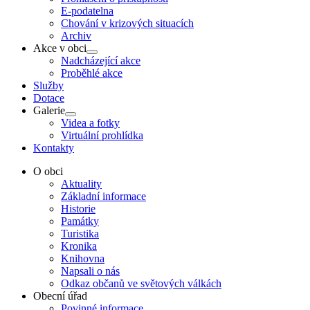
E-podatelna
Chování v krizových situacích
Archiv
Akce v obci
Show
Nadcházející akce
sub
Proběhlé akce
menu
Služby
Dotace
Galerie
Show
Videa a fotky
sub
Virtuální prohlídka
menu
Kontakty
O obci
Aktuality
Základní informace
Historie
Památky
Turistika
Kronika
Knihovna
Napsali o nás
Odkaz občanů ve světových válkách
Obecní úřad
Povinné informace