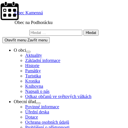
Skip
to
Obec Kamenná
content
Obec na Podhorácku
Vyhledávání
Otevřít menu
Zavřít menu
O obci
Show
Aktuality
sub
Základní informace
menu
Historie
Památky
Turistika
Kronika
Knihovna
Napsali o nás
Odkaz občanů ve světových válkách
Obecní úřad
Show
Povinné informace
sub
Úřední deska
menu
Dotace
Ochrana osobních údajů
Prohlášení o přístupnosti