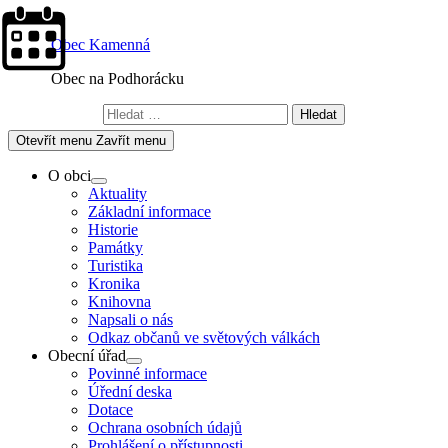
Skip
to
Obec Kamenná
content
Obec na Podhorácku
Vyhledávání
Otevřít menu
Zavřít menu
O obci
Show
Aktuality
sub
Základní informace
menu
Historie
Památky
Turistika
Kronika
Knihovna
Napsali o nás
Odkaz občanů ve světových válkách
Obecní úřad
Show
Povinné informace
sub
Úřední deska
menu
Dotace
Ochrana osobních údajů
Prohlášení o přístupnosti