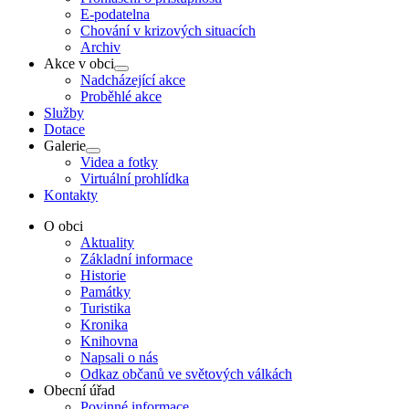
E-podatelna
Chování v krizových situacích
Archiv
Akce v obci
Show
Nadcházející akce
sub
Proběhlé akce
menu
Služby
Dotace
Galerie
Show
Videa a fotky
sub
Virtuální prohlídka
menu
Kontakty
O obci
Aktuality
Základní informace
Historie
Památky
Turistika
Kronika
Knihovna
Napsali o nás
Odkaz občanů ve světových válkách
Obecní úřad
Povinné informace