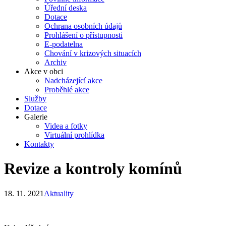
Úřední deska
Dotace
Ochrana osobních údajů
Prohlášení o přístupnosti
E-podatelna
Chování v krizových situacích
Archiv
Akce v obci
Nadcházející akce
Proběhlé akce
Služby
Dotace
Galerie
Videa a fotky
Virtuální prohlídka
Kontakty
Revize a kontroly komínů
18. 11. 2021
Aktuality