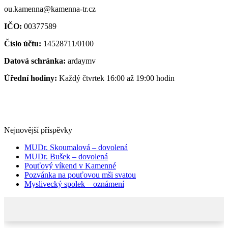
ou.kamenna@kamenna-tr.cz
IČO:
00377589
Číslo účtu:
14528711/0100
Datová schránka:
ardaymv
Úřední hodiny:
Každý čtvrtek 16:00 až 19:00 hodin
Nejnovější příspěvky
MUDr. Skoumalová – dovolená
MUDr. Bušek – dovolená
Pouťový víkend v Kamenné
Pozvánka na pouťovou mši svatou
Myslivecký spolek – oznámení