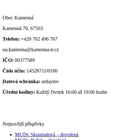
Obec Kamenná
Kamenná 70, 67503
Telefon:
+420 702 496 767
ou.kamenna@kamenna-tr.cz
IČO:
00377589
Číslo účtu:
14528711/0100
Datová schránka:
ardaymv
Úřední hodiny:
Každý čtvrtek 16:00 až 19:00 hodin
Nejnovější příspěvky
MUDr. Skoumalová – dovolená