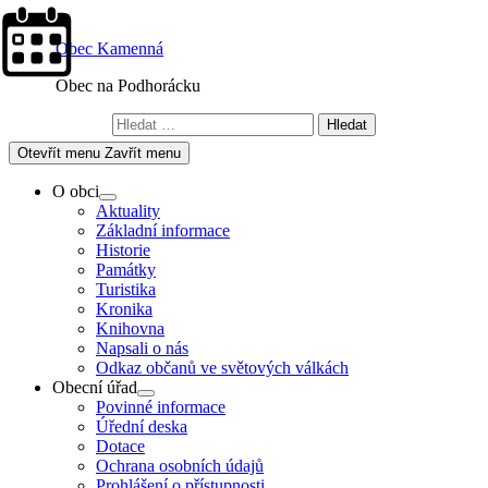
Skip
to
Obec Kamenná
content
Obec na Podhorácku
Vyhledávání
Otevřít menu
Zavřít menu
O obci
Show
Aktuality
sub
Základní informace
menu
Historie
Památky
Turistika
Kronika
Knihovna
Napsali o nás
Odkaz občanů ve světových válkách
Obecní úřad
Show
Povinné informace
sub
Úřední deska
menu
Dotace
Ochrana osobních údajů
Prohlášení o přístupnosti