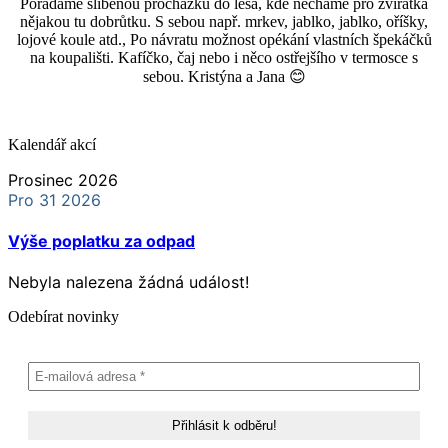
Pořádáme slíbenou procházku do lesa, kde necháme pro zvířátka
nějakou tu dobrůtku. S sebou např. mrkev, jablko, jablko, oříšky,
lojové koule atd., Po návratu možnost opékání vlastních špekáčků
na koupališti. Kafíčko, čaj nebo i něco ostřejšího v termosce s
sebou. Kristýna a Jana 😊
Kalendář akcí
Prosinec 2026
Pro 31 2026
Výše poplatku za odpad
Nebyla nalezena žádná událost!
Odebírat novinky