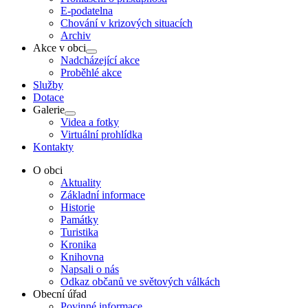
E-podatelna
Chování v krizových situacích
Archiv
Akce v obci
Show
Nadcházející akce
sub
Proběhlé akce
menu
Služby
Dotace
Galerie
Show
Videa a fotky
sub
Virtuální prohlídka
menu
Kontakty
O obci
Aktuality
Základní informace
Historie
Památky
Turistika
Kronika
Knihovna
Napsali o nás
Odkaz občanů ve světových válkách
Obecní úřad
Povinné informace