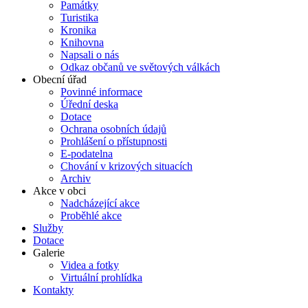
Památky
Turistika
Kronika
Knihovna
Napsali o nás
Odkaz občanů ve světových válkách
Obecní úřad
Povinné informace
Úřední deska
Dotace
Ochrana osobních údajů
Prohlášení o přístupnosti
E-podatelna
Chování v krizových situacích
Archiv
Akce v obci
Nadcházející akce
Proběhlé akce
Služby
Dotace
Galerie
Videa a fotky
Virtuální prohlídka
Kontakty