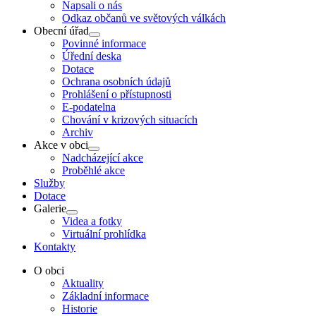
Napsali o nás
Odkaz občanů ve světových válkách
Obecní úřad
Show
Povinné informace
sub
Úřední deska
menu
Dotace
Ochrana osobních údajů
Prohlášení o přístupnosti
E-podatelna
Chování v krizových situacích
Archiv
Akce v obci
Show
Nadcházející akce
sub
Proběhlé akce
menu
Služby
Dotace
Galerie
Show
Videa a fotky
sub
Virtuální prohlídka
menu
Kontakty
O obci
Aktuality
Základní informace
Historie