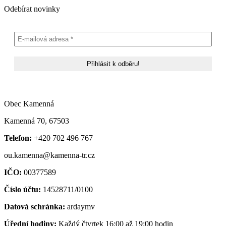
Odebírat novinky
Obec Kamenná
Kamenná 70, 67503
Telefon:
+420 702 496 767
ou.kamenna@kamenna-tr.cz
IČO:
00377589
Číslo účtu:
14528711/0100
Datová schránka:
ardaymv
Úřední hodiny:
Každý čtvrtek 16:00 až 19:00 hodin