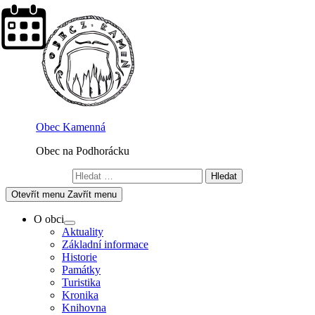
Skip
to
content
Obec Kamenná
Obec na Podhorácku
Vyhledávání
Otevřít menu
Zavřít menu
O obci
Show
Aktuality
sub
Základní informace
menu
Historie
Památky
Turistika
Kronika
Knihovna