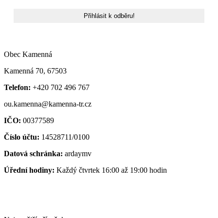
Obec Kamenná
Kamenná 70, 67503
Telefon:
+420 702 496 767
ou.kamenna@kamenna-tr.cz
IČO:
00377589
Číslo účtu:
14528711/0100
Datová schránka:
ardaymv
Úřední hodiny:
Každý čtvrtek 16:00 až 19:00 hodin