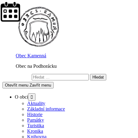
Skip
to
content
Obec Kamenná
Obec na Podhorácku
Vyhledávání
Otevřít menu
Zavřít menu
Show
O obci
sub
Aktuality
menu
Základní informace
Historie
Památky
Turistika
Kronika
Knihovna