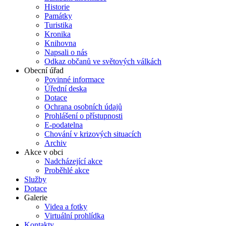
Historie
Památky
Turistika
Kronika
Knihovna
Napsali o nás
Odkaz občanů ve světových válkách
Obecní úřad
Povinné informace
Úřední deska
Dotace
Ochrana osobních údajů
Prohlášení o přístupnosti
E-podatelna
Chování v krizových situacích
Archiv
Akce v obci
Nadcházející akce
Proběhlé akce
Služby
Dotace
Galerie
Videa a fotky
Virtuální prohlídka
Kontakty