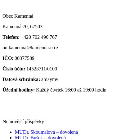
Obec Kamenná
Kamenná 70, 67503
Telefon:
+420 702 496 767
ou.kamenna@kamenna-tr.cz
IČO:
00377589
Číslo účtu:
14528711/0100
Datová schránka:
ardaymv
Úřední hodiny:
Každý čtvrtek 16:00 až 19:00 hodin
Nejnovější příspěvky
MUDr. Skoumalová – dovolená
MUDr. Bušek – dovolená