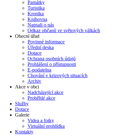
Památky
Turistika
Kronika
Knihovna
Napsali o nás
Odkaz občanů ve světových válkách
Obecní úřad
Povinné informace
Úřední deska
Dotace
Ochrana osobních údajů
Prohlášení o přístupnosti
E-podatelna
Chování v krizových situacích
Archiv
Akce v obci
Nadcházející akce
Proběhlé akce
Služby
Dotace
Galerie
Videa a fotky
Virtuální prohlídka
Kontakty