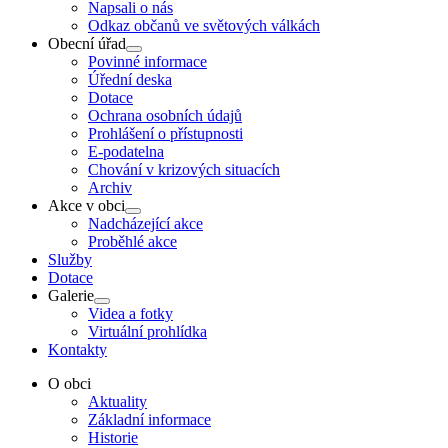
Napsali o nás
Odkaz občanů ve světových válkách
Obecní úřad
Show
Povinné informace
sub
Úřední deska
menu
Dotace
Ochrana osobních údajů
Prohlášení o přístupnosti
E-podatelna
Chování v krizových situacích
Archiv
Akce v obci
Show
Nadcházející akce
sub
Proběhlé akce
menu
Služby
Dotace
Galerie
Show
Videa a fotky
sub
Virtuální prohlídka
menu
Kontakty
O obci
Aktuality
Základní informace
Historie