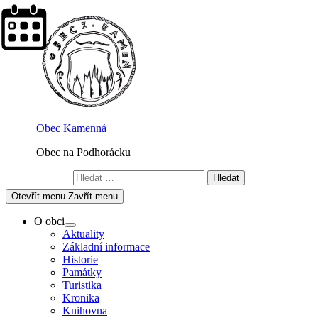
Skip
to
content
Obec Kamenná
Obec na Podhorácku
Vyhledávání
Otevřít menu
Zavřít menu
O obci
Show
Aktuality
sub
Základní informace
menu
Historie
Památky
Turistika
Kronika
Knihovna